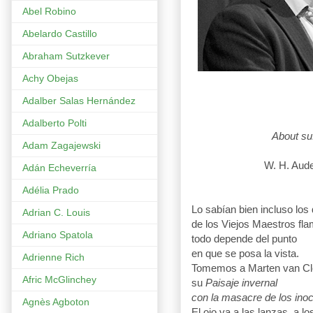
Abel Robino
Abelardo Castillo
Abraham Sutzkever
Achy Obejas
Adalber Salas Hernández
Adalberto Polti
About suffering t
Adam Zagajewski
The Old
W. H. Aude
Adán Echeverría
Adélia Prado
Lo sabían bien incluso los 
Adrian C. Louis
de los Viejos Maestros fl
Adriano Spatola
todo depende del punto
en que se posa la vista.
Adrienne Rich
Tomemos a Marten van Cle
Afric McGlinchey
su
Paisaje invernal
con la masacre de los ino
Agnès Agboton
El ojo va a las lanzas, a l