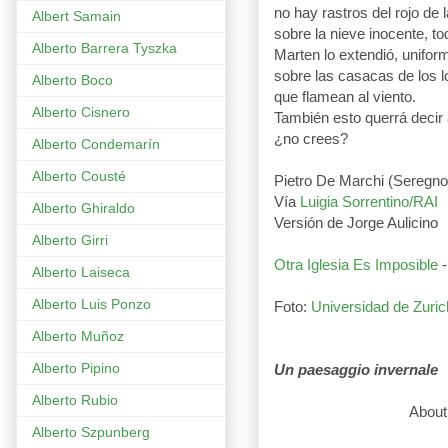
no hay rastros del rojo de 
Albert Samain
sobre la nieve inocente, to
Alberto Barrera Tyszka
Marten lo extendió, unifor
sobre las casacas de los 
Alberto Boco
que flamean al viento.
Alberto Cisnero
También esto querrá decir 
¿no crees?
Alberto Condemarín
Alberto Cousté
Pietro De Marchi (Seregno,
Vía
Luigia Sorrentino/RAI
Alberto Ghiraldo
Versión de Jorge Aulicino
Alberto Girri
Otra Iglesia Es Imposible
Alberto Laiseca
Alberto Luis Ponzo
Foto:
Universidad de Zuri
Alberto Muñoz
Alberto Pipino
Un paesaggio invernale
Alberto Rubio
About suffering 
The Old
Alberto Szpunberg