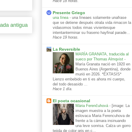
Hace 18 horas.
Presente Griego
una línea
-
una líneaes solamente unafrase
que se detiene después otrala vida rimacon la
rada antigua
vidasomos todos rimas vivientesque
intentanterminar su fraseno hayfinal parade...
Hace 19 horas.
La Reversible
MARÍA GRANATA, traducida al
sueco por Thomas Almqvist
-
María Granata nació en 1920 en
Buenos Aires (Argentina), donde
murió en 2026. *ÉXTASIS*
Lienzo embebido en ti es ahora mi cuerpo,
del todo desasido ...
Hace 1 día.
El poeta ocasional
Mária Ferenčuhová
-
[image: La
imagen muestra a la poeta
eslovaca Maria Ferencuhova de
frente a la cámara insinuando
una leve sonrisa. Calza un gorro
tejida de color gris en c...