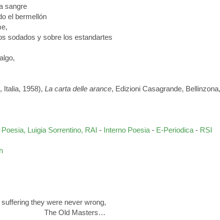
la sangre
do el bermellón
me,
los sodados y sobre los estandartes
algo,
 Italia, 1958),
La carta delle arance
, Edizioni Casagrande, Bellinzona
-
Poesia, Luigia Sorrentino, RAI
-
Interno Poesia
-
E-Periodica
-
RSI
ch
they were never wrong,
 Masters…