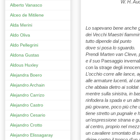
W. H. Au
Alberto Vanasco
Alceo de Mitilene
Alda Merini
Lo sapevano bene anche gli
dei Vecchi Maestri fiammin
Aldo Oliva
tutto dipende dal punto
Aldo Pellegrini
dove si posa lo sguardo.
Prendi Marten van Cleve, 
Aldona Gustas
e il suo
Paesaggio inverna
Aldous Huxley
con la strage degli innocent
L’occhio corre alle lance, ag
Alejandra Boero
alle armature lucenti, al ca
Alejandro Archain
che abbaia dietro ai soldat 
mentre sulla sinistra, in ba
Alejandro Carrizo
rinfodera la spada e un altr
Alejandro Castro
più giovane, poco più che 
tiene stretto un pugnale e h
Alejandro Cesario
un’espressione strana e g
Alejandro Crotto
al centro, proprio nel mezz
un cavaliere smontato di se
Alejandro Elissagaray
dirige contro il tronco d’un 