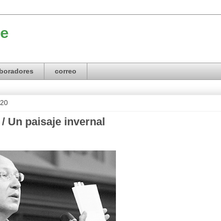
e
boradores
correo
020
/ Un paisaje invernal