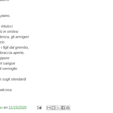
 piano.
 intuisci
iù in ombra:
lenza, gli armigeri
zio
i figli dal grembo,
a braccia aperte,
Eppure
del sangue
il vermiglio
e sugli stendardi
ualcosa,
no
en
11/15/2020