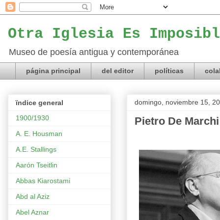
Otra Iglesia Es Imposibl
Museo de poesía antigua y contemporánea
página principal
del editor
políticas
cola
domingo, noviembre 15, 2
ïndice general
1900/1930
Pietro De Marchi 
A. E. Housman
A.E. Stallings
Aarón Tseitlin
Abbas Kiarostami
Abd al Aziz
Abel Aznar