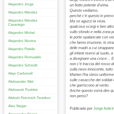
Alejandro Jorge
un fiotto potente d’urina.
Questo vediamo,
Alejandro Méndez
perché c’è questo in primo
Alejandro Méndez
Ma se aguzzi la vista,
Casariego
qualcosa scorgi e ben altro
sullo sfondo e nella zona p
Alejandro Michel
le porte spalancate con vio
Alejandro Nicotra
che fanno irruzione, lo stra
delle madri a cui strappano 
Alejandro Pidello
gli infanti riversi al suolo, 
Alejandro Romualdo
a disegnare una croce… 
non c’è traccia del rosso 
Alejandro Schmidt
sulla neve innocente, tutto 
Alejo Carbonell
Marten l’ha steso uniforme
sulle casacche dei soldati 
Aleksander Wat
che garriscono al vento.
Aleksandr Pushkin
Anche questo vorrà dire q
non pensi?
Alekséi Petróvich Tsvetkov
Ales Steger
Publicado por
Jorge Aulici