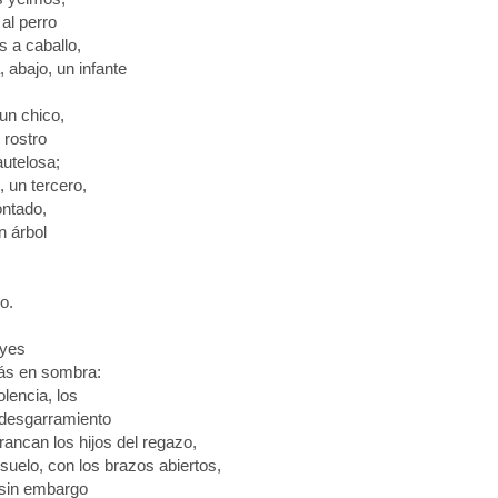
 al perro
s a caballo,
, abajo, un infante
un chico,
 rostro
autelosa;
, un tercero,
ontado,
n árbol
o.
uyes
más en sombra:
olencia, los
 desgarramiento
rancan los hijos del regazo,
 suelo, con los brazos abiertos,
 sin embargo