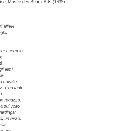
den
, Musèe des Beaux Arts (1939)
 allievi
ghi:
per esempio,
le
i
.
li elmi,
ne
a cavallo,
sso, un fante
o,
un ragazzo,
a sul volto
uardinga;
o, un terzo,
lla,
albero