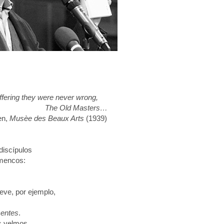
hey were never wrong,
 Masters…
n,
Musèe des Beaux Arts
(1939)
discípulos
amencos:
ve, por ejemplo,
centes
.
os yelmos,