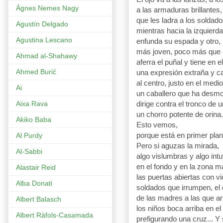
Ágnes Nemes Nagy
a las armaduras brillantes,
que les ladra a los soldado
Agustín Delgado
mientras hacia la izquierda
Agustina Lescano
enfunda su espada y otro,
más joven, poco más que 
Ahmad al-Shahawy
aferra el puñal y tiene en el
Ahmed Burić
una expresión extraña y c
al centro, justo en el medio
Ai
un caballero que ha desm
dirige contra el tronco de u
Aixa Rava
un chorro potente de orina.
Akiko Baba
Esto vemos,
porque está en primer plan
Al Purdy
Pero si aguzas la mirada,
Al-Sabbi
algo vislumbras y algo int
en el fondo y en la zona 
Alastair Reid
las puertas abiertas con vi
Alba Donati
soldados que irrumpen, el
de las madres a las que ar
Albert Balasch
los niños boca arriba en el
Albert Ràfols-Casamada
prefigurando una cruz... Y